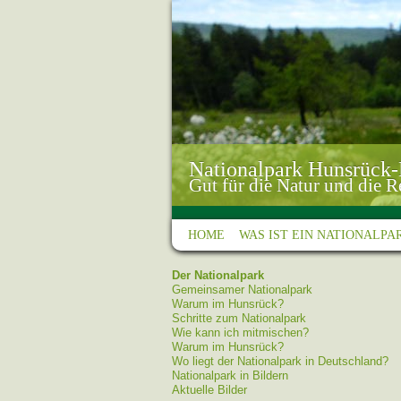
HOME
WAS IST EIN NATIONALPA
Der Nationalpark
Gemeinsamer Nationalpark
Warum im Hunsrück?
Schritte zum Nationalpark
Wie kann ich mitmischen?
Warum im Hunsrück?
Wo liegt der Nationalpark in Deutschland?
Nationalpark in Bildern
Aktuelle Bilder