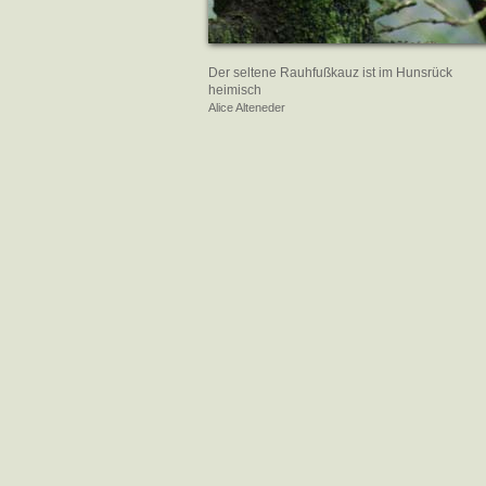
Der seltene Rauhfußkauz ist im Hunsrück
heimisch
Alice Alteneder