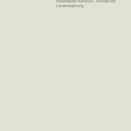
Nationalpark Hunsrück – Konzept der
Landesregierung